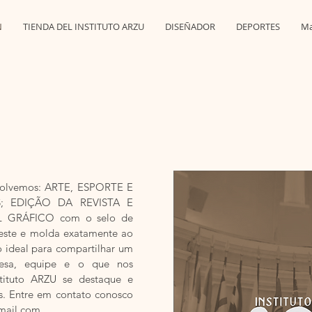
N
TIENDA DEL INSTITUTO ARZU
DISEÑADOR
DEPORTES
Ma
olvemos: ARTE, ESPORTE E
; EDIÇÃO DA REVISTA E
 GRÁFICO com o selo de
veste e molda exatamente ao
o ideal para compartilhar um
esa, equipe e o que nos
stituto ARZU se destaque e
s. Entre em contato conosco
gmail.com