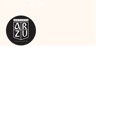
Acerca de mí
Somos
un equipo apasionado por el arte,
el deporte y la cultura, y estamos
comprometidos en ofrecer productos y
servicios de alta calidad que satisfagan
tus necesidades.
leer más
Suscríbete al boletín
Email