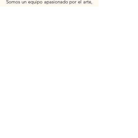
Somos
un equipo apasionado por el arte,
el deporte y la cultura, y estamos
comprometidos en ofrecer productos y
servicios de alta calidad que satisfagan
tus necesidades.
leer más
Suscríbete al boletín
Email
Assinar agora
política de privacidad
Términos y condiciones