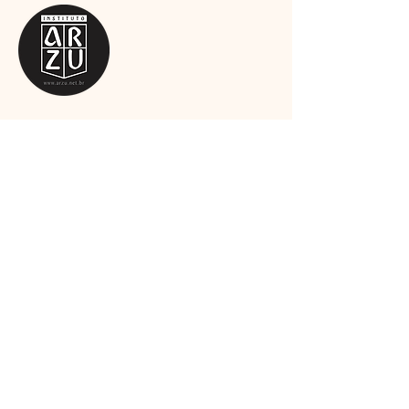
So
mos uma equipe apaixonada por arte,
esporte e cultura, e estamos
comprometidos em oferecer produtos e
serviços de alta qualidade que atendam
às suas necessidades.
Leia mais
Assine a newsletter
Email