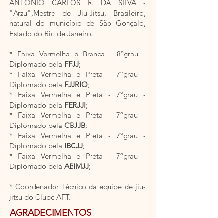
ANTÔNIO CARLOS R. DA SILVA -
"Arzu",Mestre de Jiu-Jitsu, Brasileiro,
natural do município de São Gonçalo,
Estado do Rio de Janeiro.
*
Faixa Vermelha e Branca - 8ºgrau -
Diplomado pela
FFJJ
;
* Faixa Vermelha e Preta - 7ºgrau -
Diplomado pela
FJJRIO
;
*
Faixa Vermelha e Preta - 7ºgrau -
Diplomado pela
FERJJI
;
*
Faixa Vermelha e Preta - 7ºgrau -
Diplomado pela
CBJJB
;
*
Faixa Vermelha e Preta - 7ºgrau -
Diplomado pela
IBCJJ
;
* Faixa Vermelha e Preta - 7ºgrau -
Diplomado pela
ABIMJJ
;
* Coordenador Técnico da equipe de jiu-
jitsu do Clube AFT.
AGRADECIMENTOS