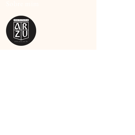
Sobre mim
So
mos uma equipe apaixonada por arte,
esporte e cultura, e estamos
comprometidos em oferecer produtos e
serviços de alta qualidade que atendam
às suas necessidades.
Leia mais
Assine a newsletter
Email