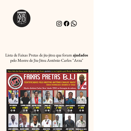
Lista de Faixas Pretas de jiu-jitsu que foram
ajudados
pelo Mestre de Jiu-Jitsu Antônio Carlos "Arzu"