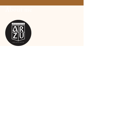
About me
We are
a team passionate about art,
sports, and culture, and we are committed
to offering high-quality products and
services that meet your needs.
read more
Subscribe to the
newsletter
Email