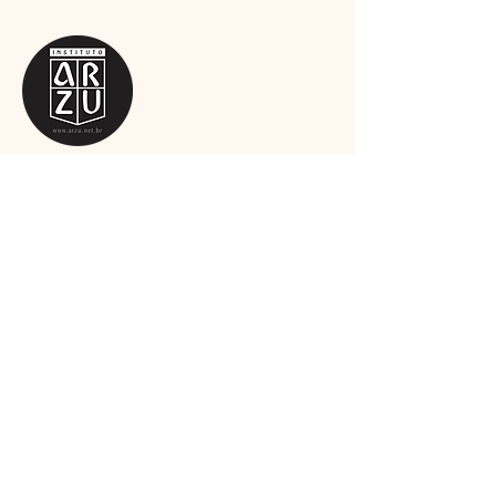
Somos
un equipo apasionado por el arte,
el deporte y la cultura, y estamos
comprometidos en ofrecer productos y
servicios de alta calidad que satisfagan
tus necesidades.
leer más
Suscríbete al boletín
Email
Assinar agora