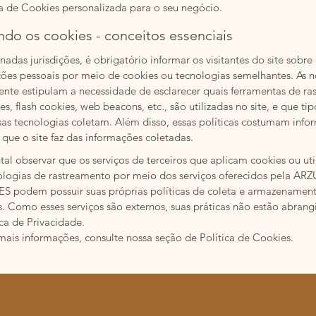
a de Cookies personalizada para o seu negócio.
do os cookies - conceitos essenciais
adas jurisdições, é obrigatório informar os visitantes do site sobr
ões pessoais por meio de cookies ou tecnologias semelhantes. As n
nte estipulam a necessidade de esclarecer quais ferramentas de ra
s, flash cookies, web beacons, etc., são utilizadas no site, e que t
sas tecnologias coletam. Além disso, essas políticas costumam infor
 que o site faz das informações coletadas.
al observar que os serviços de terceiros que aplicam cookies ou ut
ologias de rastreamento por meio dos serviços oferecidos pela A
podem possuir suas próprias políticas de coleta e armazenamen
. Como esses serviços são externos, suas práticas não estão abrang
ica de Privacidade.
mais informações, consulte nossa seção de Política de Cookies.