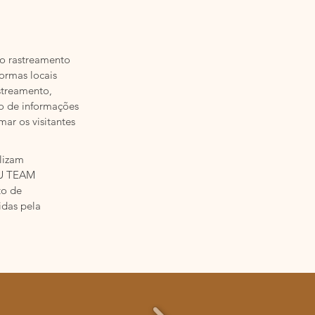
e o rastreamento
ormas locais
streamento,
ipo de informações
mar os visitantes
ilizam
RZU TEAM
to de
idas pela