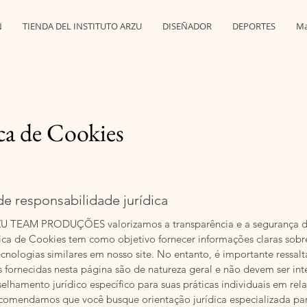
N
TIENDA DEL INSTITUTO ARZU
DISEÑADOR
DEPORTES
Ma
ica de Cookies
de responsabilidade jurídica
U TEAM PRODUÇÕES valorizamos a transparência e a segurança d
ica de Cookies tem como objetivo fornecer informações claras sobr
ecnologias similares em nosso site. No entanto, é importante ressalt
 fornecidas nesta página são de natureza geral e não devem ser int
lhamento jurídico específico para suas práticas individuais em rel
comendamos que você busque orientação jurídica especializada par