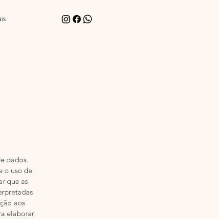
is
e dados.
e o uso de
ar que as
erpretadas
ação aos
a elaborar