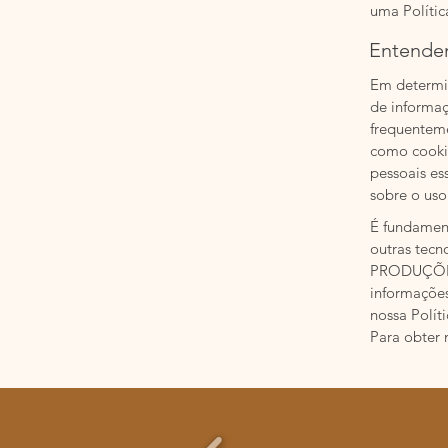
uma Polític
Entenden
Em determin
de informaç
frequenteme
como cookie
pessoais es
sobre o uso
É fundament
outras tecn
PRODUÇÕES 
informações
nossa Polít
Para obter 